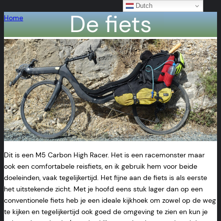
Dutch
De fiets
Ga
Home
naar
de
inhoud
Dit is een M5 Carbon High Racer. Het is een racemonster maar
ook een comfortabele reisfiets, en ik gebruik hem voor beide
doeleinden, vaak tegelijkertijd. Het fijne aan de fiets is als eerste
het uitstekende zicht. Met je hoofd eens stuk lager dan op een
conventionele fiets heb je een ideale kijkhoek om zowel op de weg
te kijken en tegelijkertijd ook goed de omgeving te zien en kun je