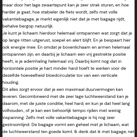
maar door het lage zwaartepunt kan je zeer strak sturen, en hoe
harder je gaat, hoe stabieler de fiets wordt, zelfs met volle
vakantiebagage, je merkt eigenlijk niet dat je met bagage rijdt,
behalve bergop natuurlijk.
Je kunt je lichaam hierdoor helemaal ontspannen wat zorgt dat je
op lange ritten uitgerust, soepel en alert blijft. En je bespaart hier
ook energie mee. En omdat je bovenlichaam en armen helemaal
ontspannen zijn, en daarbij je lichaam een vrij gestrekte positie
heeft, is je ademhaling helemaal vrij. Daarbij komt nog dat in
horizontale positie je hart minder hard hoeft te werken voor de
dezelfde hoeveelheid bloedcirculatie tov van een verticale
houding.
Dit alles zorgt ervoor dat je een maximaal duurvermogen kan
leveren. Gecombineerd met de zeer lage luchtweerstand kan je
daarom, met de juiste conditie, heel hard, en kun je dat heel lang
volhouden., of je kan een behoorlijk tempo rijden met weinig
inspanning. Zelfs met volle vakantiebagage is hij nog zeer
gestroomlijnd. De bagage vormt een geheel met je lichaam, wat
de luchtweerstand ten goede komt. Ik denk dat ik met bagage, net