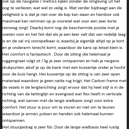
ook op de navigatie / metrics kijken zonder de omgeving uit het
oog te verliezen, wat wel zo veilig is. Wat verder bijdraagt aan de
veiligheid is is dat je niet over de kop kan slaan en hierdoor ook
maximaal kan remmen op je voorwiel wat voor een zeer korte
remweg zorgt. Daarbij komt nog de beschermde positie met je
voeten voor en het feit dat als je een keer valt dat van redelijk laag
is en de val vrij voorspelbaar is, waarbij je eigenlijk altijd op je kont
en je onderarm terecht komt, waardoor de kans op letsel klein is.
Het comfort is fantastisch . Door de zitting die helemaal je
ruggengraat volgt zit / lig je zeer ontspannen en heb je nergens
drukpunten, alsof je op de bank met een kussentje onder je hoofd
voor de buis hangt. Het kussentje op de zitting is van zeer open
materiaal waardoor je geen natte rug krijgt. Het Carbon frame met
de vezels in de lengterichting zorgt ervoor dat hij heel stijf is in de
richting van de kettinglijn en evengoed wat flex heeft in verticale
richting, wat samen met de lange wielbasis zorgt voor extra
comfort. Het stuur is puur om te sturen en niet om te leunen
waardoor je armen, polsen en handen ook helemaal kunnen
ontspannen.
Het stuurgedrag is zeer fijn. Door de lange wielbasis heel rustig