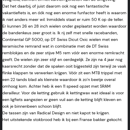
Dat het daarbij, of juist daarom ook nog een fantastische
vakantiefiets is, en óók nog een enorme funfactor heeft is waarom
ik niet anders meer wil. Inmiddels staat er ruim 50 K op de teller.
Er kunnen 26 en 28 inch wielen onder geplaatst worden waardoor
de bandenkeus zeer groot is. Ik rij zelf met snelle racebanden,
Continental GP 5000, op DT Swiss Dicut Oxic wielen met een
keramische remrand wat in combinatie met de DT Swiss
remblokjes en de zeer stijve M5 rem vóór een enorme remkracht
geeft. De wielen zijn zeer stijf en oerdegelijk. Ze zijn na 4 jaar nog
kaarsrecht zonder dat de spaken ooit bijgesteld zijn terwijl ze vaak
flinke klappen te verwerken krijgen. Vóór zit een MTB trippel met
een 22 tands blad als kleinste waardoor ik zo’n beetje overal
omhoog kom. Achter heb ik een 11 speed opzet met SRAM
derailleur. Voor de ketting gebruik ik kettingwax wat ideaal is voor
een ligfiets aangezien er geen vuil aan de ketting blijft kleven en
ook je binnenbeen schoon blijft.
De tassen zijn van Radical Design en niet kapot te krijgen.
Het uitstekende stokbrood heb ik bij een Franse bakker gekocht.