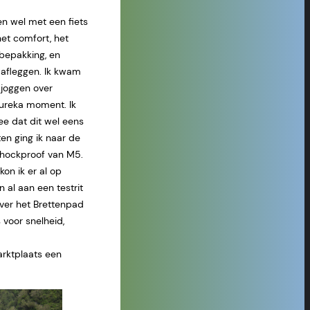
n wel met een fiets
het comfort, het
t bepakking, en
 afleggen. Ik kwam
e joggen over
eureka moment. Ik
ee dat dit wel eens
ten ging ik naar de
shockproof van M5.
kon ik er al op
 al aan een testrit
ver het Brettenpad
 voor snelheid,
arktplaats een