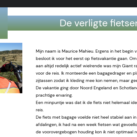
De verligte fietse
Mijn naam is Maurice Mahieu. Ergens in het begin v
besloot ik voor het eerst op fietsvakantie gaan. Om
aan altijd redelijk actief wielrende was mijn Giant 
voor de reis. Ik monteerde een bagagedrager en p
zijtassen zodat ik kleding mee kon nemen, maar g
De vakantie ging door Noord Engeland en Schotla
prachtige ervaring.
Een minpuntje was dat ik de fiets niet helemaal id
reis.
De fiets met bagage voelde niet heel stabiel aan in
afdalingen, ik had na een week fietsen wat gevoel
de voorovergebogen houding kon ik niet optimaal ro