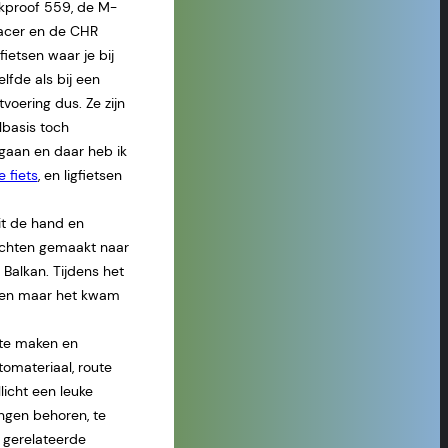
ckproof 559, de M-
acer en de CHR
fietsen waar je bij
elfde als bij een
tvoering dus. Ze zijn
lbasis toch
egaan en daar heb ik
 fiets
, en ligfietsen
it de hand en
tochten gemaakt naar
Balkan. Tijdens het
aken maar het kwam
 te maken en
tomateriaal, route
llicht een leuke
ingen behoren, te
s gerelateerde