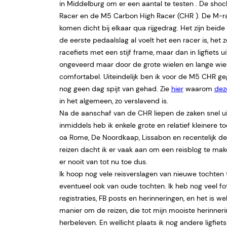
in Middelburg om er een aantal te testen . De sho
Racer en de M5 Carbon High Racer (CHR ). De M-r
komen dicht bij elkaar qua rijgedrag. Het zijn beide 
de eerste pedaalslag al voelt het een racer is, het z
racefiets met een stijf frame, maar dan in ligfiets ui
ongeveerd maar door de grote wielen en lange wie
comfortabel. Uiteindelijk ben ik voor de M5 CHR g
nog geen dag spijt van gehad. Zie
hier
waarom
deze
in het algemeen, zo verslavend is.
Na de aanschaf van de CHR liepen de zaken snel u
inmiddels heb ik enkele grote en relatief kleinere 
oa Rome, De Noordkaap, Lissabon en recentelijk de 
reizen dacht ik er vaak aan om een reisblog te m
er nooit van tot nu toe dus.
Ik hoop nog vele reisverslagen van nieuwe tochten
eventueel ook van oude tochten. Ik heb nog veel fo
registraties, FB posts en herinneringen, en het is we
manier om de reizen, die tot mijn mooiste herinner
herbeleven. En wellicht plaats ik nog andere ligfiet