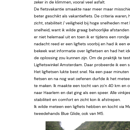
zeker in de klimmen, vooral veel asfalt.
De fietsvakantie smaakte naar meer maar misschie
beter geschikt als vakantiefiets. De criteria waren, 
zicht, stabiliteit / veiligheid bij hoge snelheden me
snelheid, want ik wilde graag behoorlijke afstanden
er niet helemaal uit en toen ik er tijdens een rondj
nadacht reed er een ligfiets voorbij en had ik een 
bekeek wat informatie over ligfietsen en had het id
de oplossing zou kunnen zijn. Om de praktijk te tes
Ligfietswinkel Amsterdam. Daar probeerde ik een 
Het ligfietsen lukte best snel. Na een paar minuten 
fietsen en na nog wat oefenen durfde ik het meteen
te maken. Ik maakte een tocht van zo’n 40 km en o
naar Haarlem en dat ging als een speer. Alle vinkjes
stabiliteit en comfort en zicht kon ik afstrepen.
Ik wilde meteen een ligfiets hebben en kocht via M
tweedehands Blue Glide, ook van M5.