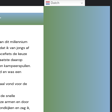
Dutch
r
an dit millennium
dat ik van jongs af
racefiets de keuze
laatste daarop
een kampeerspullen.
nd en was een
eaal vond voor de
 de snelle
loze armen en door
ndkijken en zag ik,